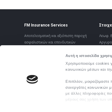
FM Insurance Services
Στοιχε
Αποτελεσματική και αξιόπιστη παροχή
Λεωφ. 
ασφαλιστικών και επενδυτικών
Αργυρού
υπηρεσιών προς τους φίλους πελάτες
Imeras)
& συνεργάτες με επίκεντρο τη
Τηλ.: 2
Αυτή η ιστοσελίδα χρησι
ταχύτητα στην ανάληψη κινδύνων και
Δευτέρα
Χρησιμοποιούμε cookies γ
την απονομή σωστών και δικαίων
κοινωνικών μέσων και την
Find us 
αποζημιώσεων.
Επιπλέον, μοιραζόμαστε 
συνεργάτες κοινωνικών μέ
με άλλες πληροφορίες που
μέρους σας χρήση των υπ
Αν συνεχίσετε να χρησιμοπ