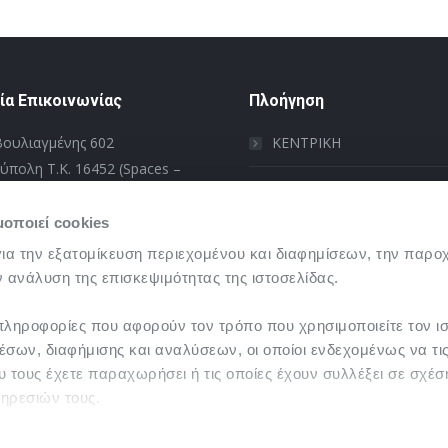
ία Επικοινωνίας
Πλοήγηση
Βουλιαγμένης 602
ΚΕΝΤΡΙΚΗ
πολη Τ.Κ. 16452 (Spaces –
ΠΟΙΟΙ ΕΙΜΑΣΤΕ
10 9833508
μοποιεί cookies
ΥΠΗΡΕΣΙΕΣ
 – Παρασκευή 09:00 – 17:00
ια την εξατομίκευση περιεχομένου και διαφημίσεων, την παρο
 ανάλυση της επισκεψιμότητας της ιστοσελίδας.
ΕΠΙΚΟΙΝΩΝΙΑ
on:
πληροφορίες που αφορούν τον τρόπο που χρησιμοποιείτε τον ι
σων, διαφήμισης και αναλύσεων, οι οποίοι ενδεχομένως να τ
 τους έχετε παραχωρήσει ή τις οποίες έχουν συλλέξει σε σχέσ
ηρεσιών τους.
οιείτε την ιστοσελίδα μας, συναινείτε στη χρήση των cookies 