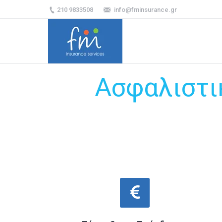
210 9833508
info@fminsurance.gr
Ασφαλιστι
You are here: