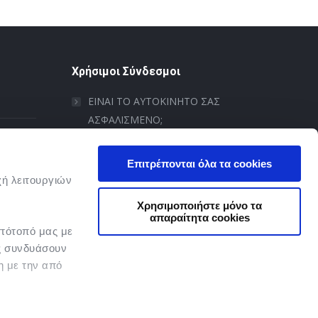
Χρήσιμοι Σύνδεσμοι
ΕΙΝΑΙ ΤΟ ΑΥΤΟΚΙΝΗΤΟ ΣΑΣ
ΑΣΦΑΛΙΣΜΕΝΟ;
ΕΝΙΑΙΟ ΣΗΜΕΙΟ
Επιτρέπονται όλα τα cookies
ΠΛΗΡΟΦΟΡΗΣΗΣ
χή λειτουργιών
ΑΣΦΑΛΙΣΤΙΚΩΝ
Χρησιμοποιήστε μόνο τα
ΔΙΑΜΕΣΟΛΑΒΗΤΩΝ
απαραίτητα cookies
στότοπό μας με
ΠΙΣΤΟΠΟΙΗΣΕΙΣ ΤτΕ
ις συνδυάσουν
η με την από
ΧΡΗΣΙΜΑ ΕΓΓΡΑΦΑ
μας.